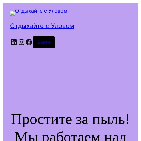
Отдыхайте с Уловом
LinkedIn
Instagram
Facebook
Войти
Простите за пыль!
Мы работаем над